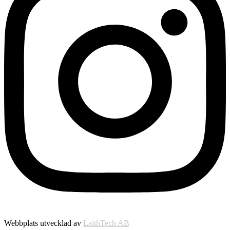
Webbplats utvecklad av
LaithTech AB