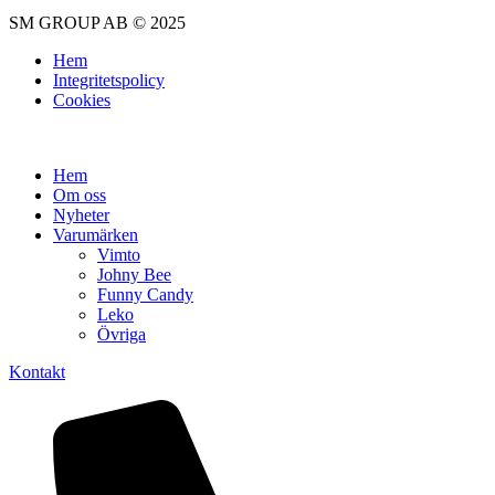
SM GROUP AB © 2025
Hem
Integritetspolicy
Cookies
Hem
Om oss
Nyheter
Varumärken
Vimto
Johny Bee
Funny Candy
Leko
Övriga
Kontakt