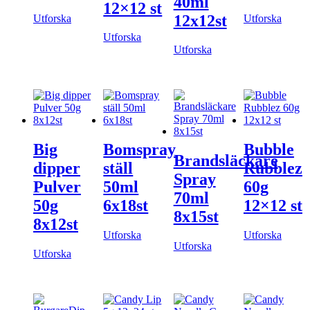
40ml
12×12 st
12x12st
Utforska
Utforska
Utforska
Utforska
Big
Bomspray
Bubble
Brandsläckare
dipper
ställ
Rubblez
Spray
Pulver
50ml
60g
70ml
50g
6x18st
12×12 st
8x15st
8x12st
Utforska
Utforska
Utforska
Utforska