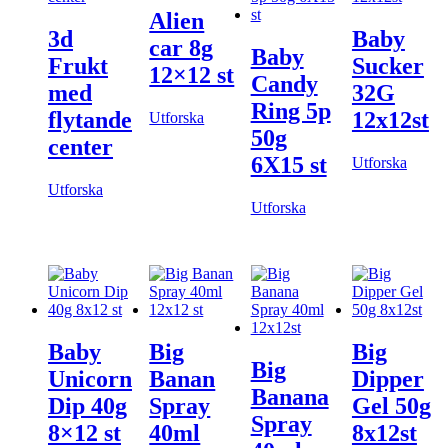
Alien
3d
Baby
car 8g
Baby
Frukt
Sucker
12×12 st
Candy
med
32G
Ring 5p
flytande
12x12st
Utforska
50g
center
6X15 st
Utforska
Utforska
Utforska
Baby
Big
Big
Big
Unicorn
Banan
Dipper
Banana
Dip 40g
Spray
Gel 50g
Spray
8×12 st
40ml
8x12st