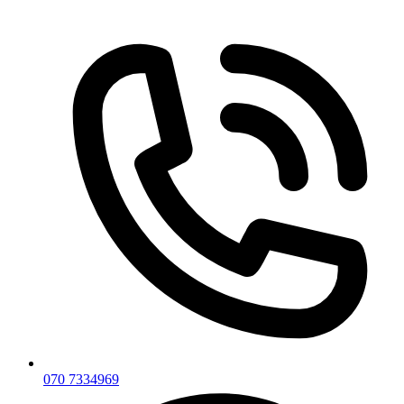
Skip
to
content
070 7334969