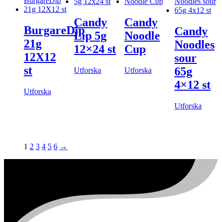
Candy
Candy
BurgareDip
Candy
Lip 5g
Noodle
21g
Noodles
12×24 st
Cup
12X12
sour
st
65g
Utforska
Utforska
4×12 st
Utforska
Utforska
1
2
3
4
5
6
→