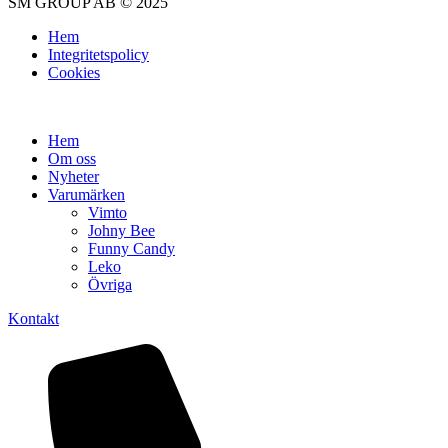
SM GROUP AB © 2025
Hem
Integritetspolicy
Cookies
Hem
Om oss
Nyheter
Varumärken
Vimto
Johny Bee
Funny Candy
Leko
Övriga
Kontakt