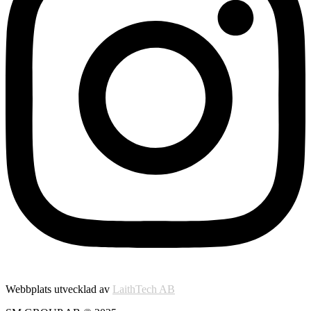
Webbplats utvecklad av
LaithTech AB