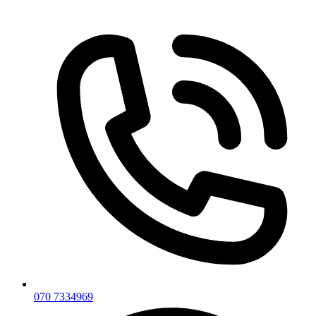
Skip
to
content
070 7334969