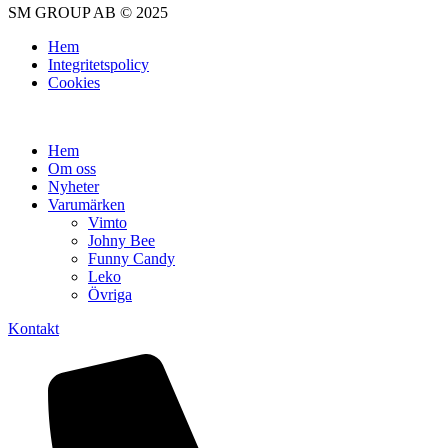
SM GROUP AB © 2025
Hem
Integritetspolicy
Cookies
Hem
Om oss
Nyheter
Varumärken
Vimto
Johny Bee
Funny Candy
Leko
Övriga
Kontakt