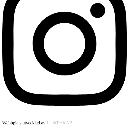
Webbplats utvecklad av
LaithTech AB