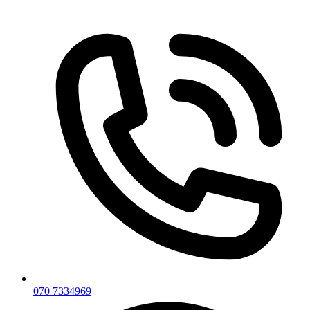
Skip
to
content
070 7334969