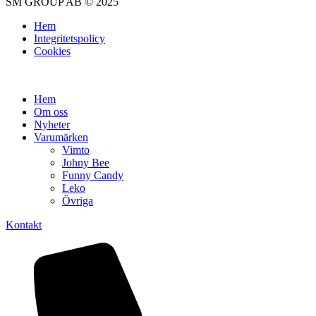
SM GROUP AB © 2025
Hem
Integritetspolicy
Cookies
Hem
Om oss
Nyheter
Varumärken
Vimto
Johny Bee
Funny Candy
Leko
Övriga
Kontakt