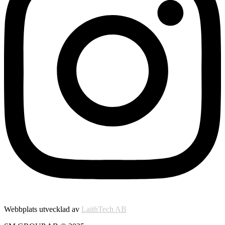
Webbplats utvecklad av
LaithTech AB