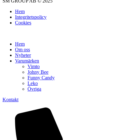
SM GROUP AB © 2025
Hem
Integritetspolicy
Cookies
Hem
Om oss
Nyheter
Varumärken
Vimto
Johny Bee
Funny Candy
Leko
Övriga
Kontakt