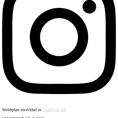
Webbplats utvecklad av
LaithTech AB