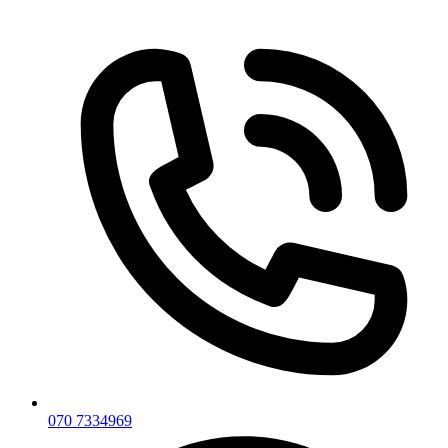
Skip
to
content
070 7334969