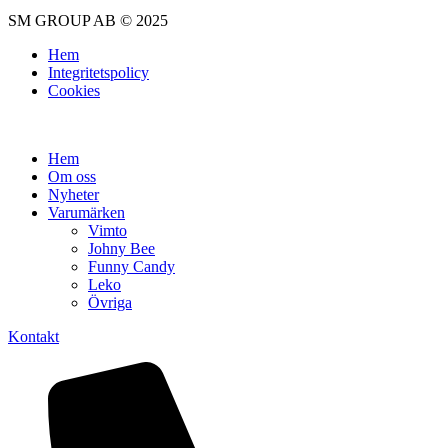
SM GROUP AB © 2025
Hem
Integritetspolicy
Cookies
Hem
Om oss
Nyheter
Varumärken
Vimto
Johny Bee
Funny Candy
Leko
Övriga
Kontakt