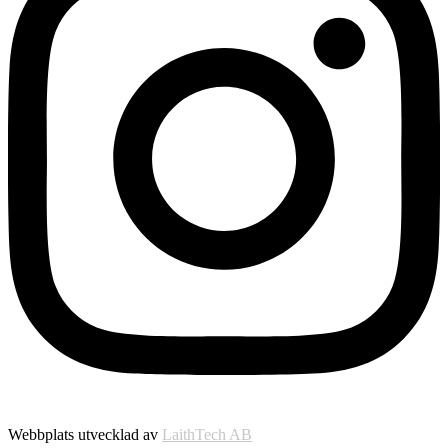
Webbplats utvecklad av
LaithTech AB